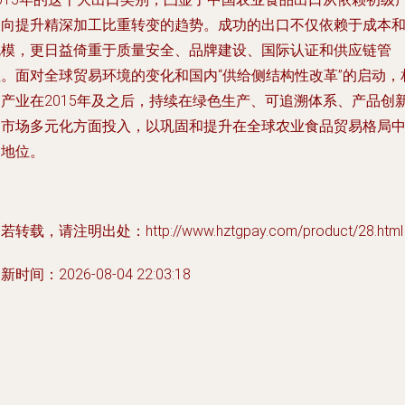
品向提升精深加工比重转变的趋势。成功的出口不仅依赖于成本
规模，更日益倚重于质量安全、品牌建设、国际认证和供应链管
理。面对全球贸易环境的变化和国内“供给侧结构性改革”的启动，
关产业在2015年及之后，持续在绿色生产、可追溯体系、产品创
和市场多元化方面投入，以巩固和提升在全球农业食品贸易格局
的地位。
若转载，请注明出处：http://www.hztgpay.com/product/28.html
新时间：2026-08-04 22:03:18