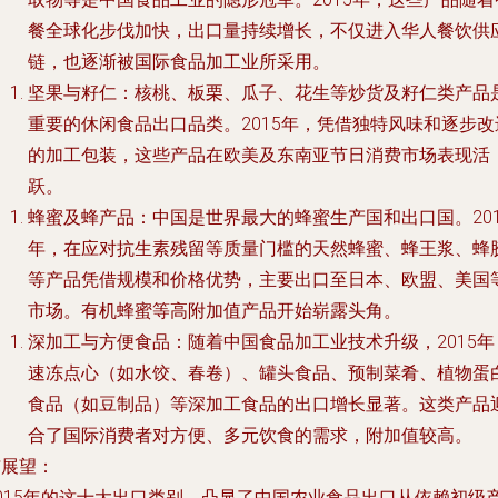
餐全球化步伐加快，出口量持续增长，不仅进入华人餐饮供
链，也逐渐被国际食品加工业所采用。
坚果与籽仁
：核桃、板栗、瓜子、花生等炒货及籽仁类产品
重要的休闲食品出口品类。2015年，凭借独特风味和逐步改
的加工包装，这些产品在欧美及东南亚节日消费市场表现活
跃。
蜂蜜及蜂产品
：中国是世界最大的蜂蜜生产国和出口国。201
年，在应对抗生素残留等质量门槛的天然蜂蜜、蜂王浆、蜂
等产品凭借规模和价格优势，主要出口至日本、欧盟、美国
市场。有机蜂蜜等高附加值产品开始崭露头角。
深加工与方便食品
：随着中国食品加工业技术升级，2015年
速冻点心（如水饺、春卷）、罐头食品、预制菜肴、植物蛋
食品（如豆制品）等深加工食品的出口增长显著。这类产品
合了国际消费者对方便、多元饮食的需求，附加值较高。
与展望
：
2015年的这十大出口类别，凸显了中国农业食品出口从依赖初级