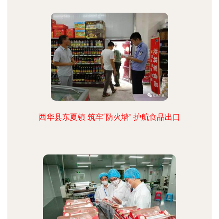
西华县东夏镇 筑牢“防火墙” 护航食品出口