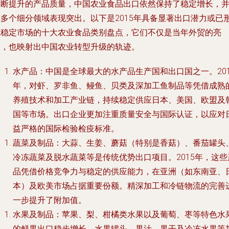
不断提升的产品质量，中国农业食品出口依然保持了稳定增长，
在多个细分领域表现突出。以下是2015年具备显著出口潜力或已
成稳定市场的十大农业食品类别盘点，它们不仅是当年外贸的亮
点，也映射出中国农业转型升级的轨迹。
水产品
：中国是全球最大的水产品生产国和出口国之一。201
年，对虾、罗非鱼、鳗鱼、贝类及深加工鱼制品等凭借成熟
养殖技术和加工产业链，持续稳定供应日本、美国、欧盟及
国等市场。出口企业更加注重质量安全与国际认证，以应对
益严格的国际检验检疫标准。
蔬菜及制品
：大蒜、生姜、蘑菇（特别是香菇）、番茄罐头
冷冻蔬菜及脱水蔬菜等是传统优势出口项目。2015年，这些
品凭借价格竞争力与稳定的供应能力，在亚洲（如东南亚、
本）及欧美市场占据重要份额。精深加工和冷链物流的完善
一步提升了附加值。
水果及制品
：苹果、梨、柑橘类水果以及葡萄、枣等特色水
的鲜果出口稳步增长。水果罐头、果汁、果干及冷冻水果等