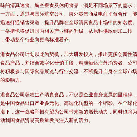
口味的清真速食、航空餐食及休闲食品，满足不同场景下的需求
另一方面，通过与国际航空公司、海外零售商及电商平台合作，
够迅速打通销售渠道，提升品牌在全球清真食品市场中的知名度
这一举措也将促进国内相关产业链的升级，从原料供应到加工技
术，带动整个行业向更高标准看齐。
空港食品公司计划以此为契机，加大研发投入，推出更多创新性
真食品产品，并结合数字化营销手段，精准触达海外消费者。公
还将积极参与国际食品展览与行业交流，不断提升自身在全球市
中的影响力。
空港食品公司获准生产清真食品，不仅是企业自身发展的里程碑
更是中国食品出口产业多元化、高端化转型的一个缩影。在全球
浪潮下，这一战略举措有望为公司带来新的增长动力，同时也将
推动我国食品贸易高质量发展注入新的活力。