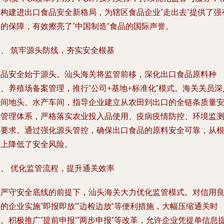
极构建进出口食品安全新格局，为辖区食品企业“走出去”提供了强
力的保障，有效擦亮了“中国制造”食品的国际声誉。
一、 筑牢源头防线，夯实安全根基
食品安全始于源头。汕头海关将监管前移，深化出口食品原料种
、养殖场备案管理，推行“公司+基地+标准化”模式。海关关员深
田间地头、水产车间，指导企业建立从农田到出口的全链条质量
全管理体系，严格落实农业投入品使用、疫病疫情防控、环境监
等要求。通过强化源头管控，确保出口食品的原料安全可靠，从
本上降低了安全风险。
二、 优化监管流程，提升通关效率
在严守安全底线的前提下，汕头海关大力优化监管模式。对信用
的企业实施“即报即放”“边检边放”等便利措施，大幅压缩通关时
。积极推广“提前申报”“两步申报”等改革，允许企业凭提单信息