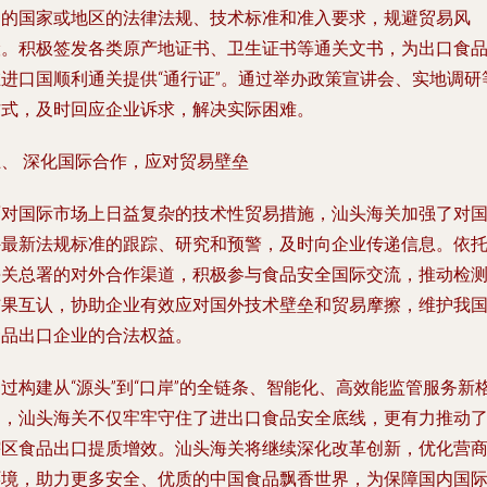
目的国家或地区的法律法规、技术标准和准入要求，规避贸易风
险。积极签发各类原产地证书、卫生证书等通关文书，为出口食
在进口国顺利通关提供“通行证”。通过举办政策宣讲会、实地调研
方式，及时回应企业诉求，解决实际困难。
五、 深化国际合作，应对贸易壁垒
面对国际市场上日益复杂的技术性贸易措施，汕头海关加强了对
外最新法规标准的跟踪、研究和预警，及时向企业传递信息。依
海关总署的对外合作渠道，积极参与食品安全国际交流，推动检
结果互认，协助企业有效应对国外技术壁垒和贸易摩擦，维护我
食品出口企业的合法权益。
过构建从“源头”到“口岸”的全链条、智能化、高效能监管服务新
局，汕头海关不仅牢牢守住了进出口食品安全底线，更有力推动
辖区食品出口提质增效。汕头海关将继续深化改革创新，优化营
环境，助力更多安全、优质的中国食品飘香世界，为保障国内国